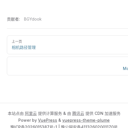
贡献者:
BGYdook
上一页
相机路径管理
M
本站点由
阿里云
提供计算服务 & 由
腾讯云
提供 CDN 加速服务
Power by
VuePress
&
vuepress-theme-plume
豫ICP备2026015387号-1
|
豫公网安备41132602001170号