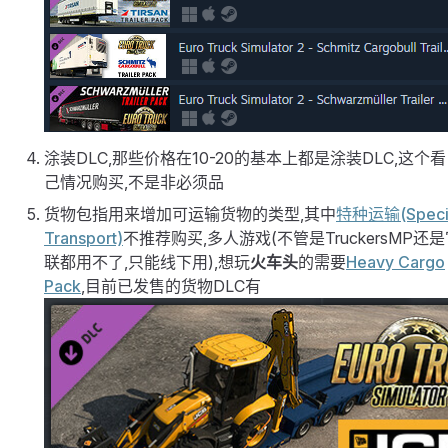
涂装DLC,那些价格在10-20的基本上都是涂装DLC,这个
己情况购买,不是非必须品
货物包指用来增加可运输货物的类型,其中
特种运输(Speci
Transport)
不推荐购买,多人游戏(不管是TruckersMP还
联都用不了,只能线下用),想玩
火车头
的需要
Heavy Cargo
Pack
,目前已发售的货物DLC有