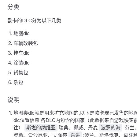
分类
欧卡的DLC分为以下几类
地图dlc
车辆改装包
挂车dlc
涂装dlc
货物包
杂包
说明
地图类dlc就是用来扩充地图的,以下是欧卡现已发售的地
dlc位置信息 各DLC内包含的国家（此数据来自游戏快速
往）
:瑞典、挪威、丹麦
:芬兰
斯堪的纳维亚
波罗的海
罗斯、爱沙尼亚、立陶宛
:波兰、斯洛伐克、匈牙
东进