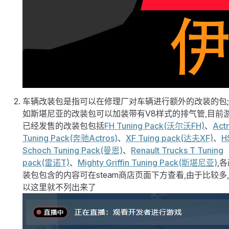
车辆改装包是指可以在修理厂对车辆进行额外的改装的包
如斯堪尼亚的改装包可以加装带有V8样式的排气管,目前
已经发售的改装包包括
FH Tuning Pack(沃尔沃FH)
、
Act
Tuning Pack(奔驰Actros)
、
XF Tuing pack(达夫XF)
、
H
Schoch Tuning Pack(曼恩)
、
Renault Trucks T Tuning
pack(雷诺T)
、
Mighty Griffin Tuning Pack(斯堪尼亚)
,
装包包含的内容可在steam商店页面下方查看,由于比较多
以这里就不列出来了