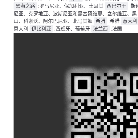
:罗马尼亚、保加利亚、土耳其
:斯
黑海之路
西巴尔干
尼亚、克罗地亚、波斯尼亚和黑塞哥维那、塞尔维亚、黑
山、科索沃、阿尔巴尼亚、北马其顿
:希腊
希腊
意大利
意大利
:西班牙、葡萄牙
:法国
伊比利亚
法兰西