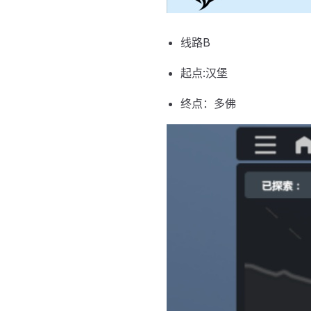
线路B
起点:汉堡
终点：多佛